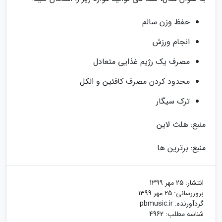
حفظ وزن سالم
انجام ورزش
مصرف یک رژیم غذایی متعادل
محدود کردن مصرف کافئین و الکل
ترک سیگار
منبع: هلث لاین
منبع: برترین ها
انتشار:
25 مهر 1399
بروزرسانی:
25 مهر 1399
گردآورنده:
pbmusic.ir
شناسه مطلب: 4962