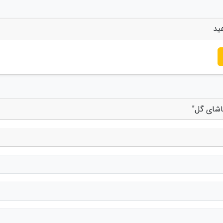
ید
اشای گل"