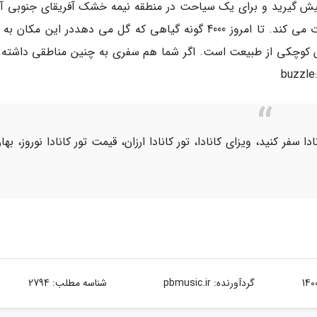
 پیش گیرید و برای یک سیاحت در منطقه نیمه خشک آفریقای جنوبی آم
شوید. جلوه پرنشاط گل های وحشی شما را مبهوت می کند. تا امروز 4000 گونه گیاهی که گل می دهددر این مک
ش کوچکی از طبیعت است. اگر شما هم سفری به چنین مناطقی داشته ا
انادا سفر کنید، ویزای کانادا، تور کانادا ارزان، قیمت تور کانادا نوروز، بهار
گردآورنده:
pbmusic.ir
شناسه مطلب: 2794