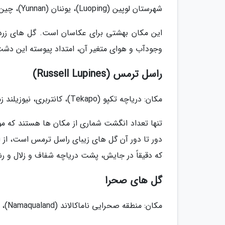
شهرستان لوپین (Luoping)، یوننان (Yunnan)، چین زمان بازدید: فوریه تا اوایل آوریل
این مکان بهشتی برای عکاسان است. گل های زرد
وجودآب و هوای متغیر آن، امتداد پیوسته این دشت،
راسل ترمس (Russell Lupines)
مکان: دریاچه تکپو (Tekapo)، کانتربری، نیوزیلند زمان بازدید: اواسط نوامبر تا ژانویه
تنها تعداد انگشت شماری از مکان ها هستند که م
دور تا دور آن گل های زیبای راسل ترمس است، از 
که دقیقاً در جایش، پشت دریاچه شفاف و زلال و رش
گل های صحرا
مکان: منطقه صحرایی ناماکالاند (Namaqualand)، آفریقای جنوبی زمان بازدید: آگوست تا اکتبر