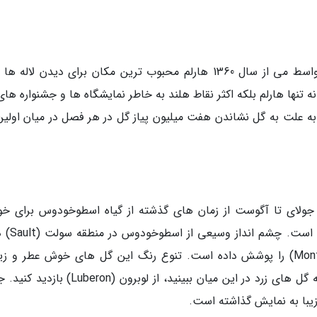
مکان: هارلم، هلند زمان بازدید: اواسط مارس تا اواسط می از سال 1360 هارلم محبوب ترین مکان برای دیدن لال
 تنها هارلم بلکه اکثر نقاط هلند به خاطر نمایشگاه ها و جشنواره ها
ل به علت به گل نشاندن هفت میلیون پیاز گل در هر فصل در میان اولین
رانسه زمان بازدید: جولای تا آگوست از زمان های گذشته از گیاه اسطوخودوس برای خ
کردنلباس ها و ملافه ها و حمام استفاد
می شود که پایه کوه مونت ونتوکس (Mont Ventoux) را پوشش داده است. تنوع رنگ این گل های خوش عطر و ز
بنفش به نیلی متغیر است. اگر ترجیح می دهید که گل های زرد در این میان ببینید، از لوبرون (on
زیبا به نمایش گذاشته است.