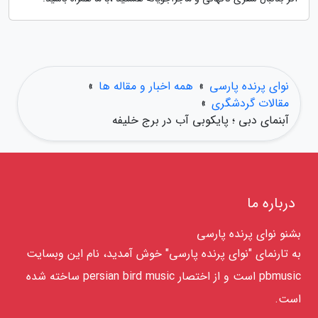
نوای پرنده پارسی
»
همه اخبار و مقاله ها
»
مقالات گردشگری
»
آبنمای دبی ؛ پایکوبی آب در برج خلیفه
درباره ما
بشنو نوای پرنده پارسی
به تارنمای "نوای پرنده پارسی" خوش آمدید، نام این وبسایت
pbmusic است و از اختصار persian bird music ساخته شده
است.