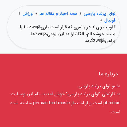
نوای پرنده پارسی
»
همه اخبار و مقاله ها
»
ورزش
»
فوتبال
»
کلوپ: برای 2 هزار نفری که قرار است بازی&zwnj ما را
ببینند خوشحالم، آلکانتارا به این زودی&zwnjها
برنمی&zwnjگردد
درباره ما
بشنو نوای پرنده پارسی
به تارنمای "نوای پرنده پارسی" خوش آمدید، نام این وبسایت
pbmusic است و از اختصار persian bird music ساخته شده
است.