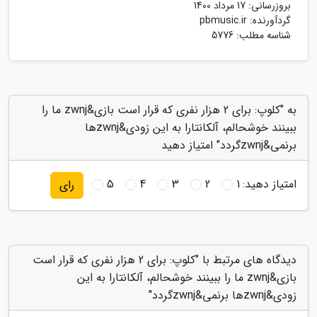
بروزرسانی:
17 مرداد 1400
گردآورنده:
pbmusic.ir
شناسه مطلب: 5776
به "کلوپ: برای 2 هزار نفری که قرار است بازی&zwnj ما را
ببینند خوشحالم، آلکانتارا به این زودی&zwnjها
برنمی&zwnjگردد" امتیاز دهید
امتیاز دهید:
1
2
3
4
5
رای
دیدگاه های مرتبط با "کلوپ: برای 2 هزار نفری که قرار است
بازی&zwnj ما را ببینند خوشحالم، آلکانتارا به این
زودی&zwnjها برنمی&zwnjگردد"