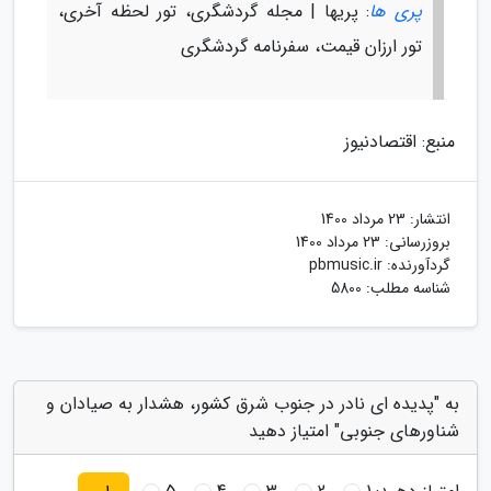
پری ها
: پریها | مجله گردشگری، تور لحظه آخری،
تور ارزان قیمت، سفرنامه گردشگری
منبع: اقتصادنیوز
انتشار:
23 مرداد 1400
بروزرسانی:
23 مرداد 1400
گردآورنده:
pbmusic.ir
شناسه مطلب: 5800
به "پدیده ای نادر در جنوب شرق کشور، هشدار به صیادان و
شناورهای جنوبی" امتیاز دهید