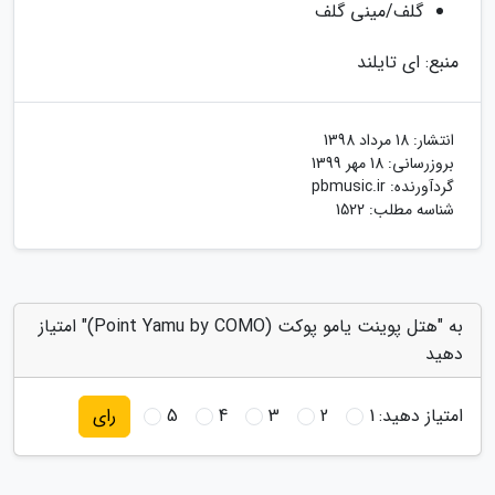
گلف/مینی گلف
منبع: ای تایلند
انتشار:
18 مرداد 1398
بروزرسانی:
18 مهر 1399
گردآورنده:
pbmusic.ir
شناسه مطلب: 1522
به "هتل پوینت یامو پوکت (Point Yamu by COMO)" امتیاز
دهید
امتیاز دهید:
1
2
3
4
5
رای