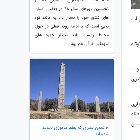
خرم آباد - خبرنگاران - سیلی که در
نخستین روزهای سال 98 در بعضی استان
های کشور خود را نشان داد به مانند کوه
 آب
یخی است که با ادامه روند فعلی در حوزه
محیط زیست باید منتظر چهره های
تاه
سهمگین تر آن هم بود.
 یا
یری
ماری
طقه
در سال
10 تمدن بشری که بطور مرموزی ناپدید
شده اند