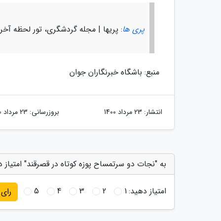
پری ها
: پریها | مجله گردشگری، تور لحظه آخر
منبع: باشگاه خبرنگاران جوان
انتشار:
23 مرداد 1400
بروزرسانی:
23 مرداد 1400
به "نجات دو سرتمساح پوزه کوتاه در قصرقند" امتیاز 
امتیاز دهید:
1
2
3
4
5
رای