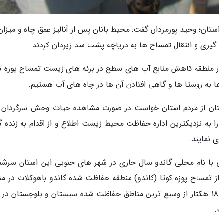
ستان؛ وحید پورمردان گفت: محیط بانان پس از آنالیز عمق چاه و میزان
ده گیری و انتقال تمساح ها به دریاچه پشت سد زیردان کردند.
در منطقه کاهش منابع آب های سطح در برکه های زیست تمساح پوزه کو
 به روستا ها و گاهی افتادن آن ها در چاه های آب هستیم.
ن از مردم استان خواست در صورت مشاهده حیات وحش سرگردان و
ه نزدیکترین اداره حفاظت محیط زیست اطلاع و از اقدام به زنده گ
نمایند.
ح پوزه کوتاه ایرانی با نام محلی گاندو سال جاری در شهر های جنوبی این استان سرش
از تمساح پوزه کوتا (گاندو) منطقه حفاظت شده گاندو باهوکلات در من
دشتیاری شهرستان چابهار با مساحت 465 هزار و 181 هکتار از وسیع ترین مناطق حفاظت شده سیستان و بلوچستان 