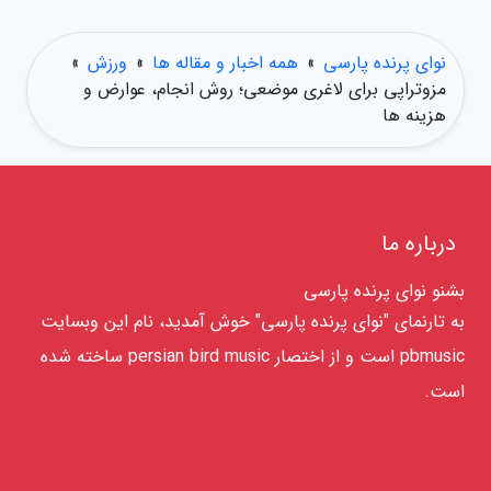
نوای پرنده پارسی
»
همه اخبار و مقاله ها
»
ورزش
»
مزوتراپی برای لاغری موضعی؛ روش انجام، عوارض و
هزینه ها
درباره ما
بشنو نوای پرنده پارسی
به تارنمای "نوای پرنده پارسی" خوش آمدید، نام این وبسایت
pbmusic است و از اختصار persian bird music ساخته شده
است.