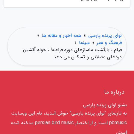
نوای پرنده پارسی
»
همه اخبار و مقاله ها
»
فرهنگ و هنر
»
سینما
»
فیلم ، بازگشت ماساژهای دوره فراعنه! ، حوله آتشین
دردهای عضلانی را تسکین می دهد
درباره ما
بشنو نوای پرنده پارسی
به تارنمای "نوای پرنده پارسی" خوش آمدید، نام این وبسایت
pbmusic است و از اختصار persian bird music ساخته شده
است.