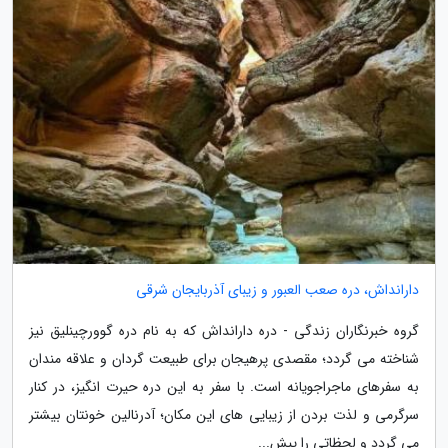
دارانداش، دره صعب العبور و زیبای آذربایجان شرقی
گروه خبرنگاران زندگی - دره دارانداش که به نام دره گوورچینلیق نیز
شناخته می گردد؛ مقصدی پرهیجان برای طبیعت گردان و علاقه مندان
به سفرهای ماجراجویانه است. با سفر به این دره حیرت انگیز، در کنار
سرگرمی و لذت بردن از زیبایی های این مکان؛ آدرنالین خونتان بیشتر
می گردد و لحظاتی را پیش...