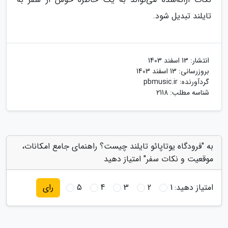
تایلند تبدیل شود.
انتشار:
13 اسفند 1403
بروزرسانی:
13 اسفند 1403
گردآورنده:
pbmusic.ir
شناسه مطلب: 2118
به "فرودگاه یوتاپائو تایلند چیست؟ راهنمای جامع امکانات،
موقعیت و نکات سفر" امتیاز دهید
امتیاز دهید:
1
2
3
4
5
رای