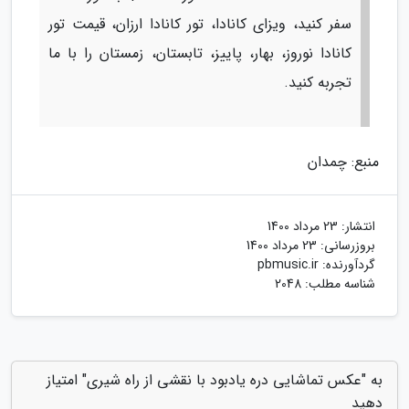
سفر کنید، ویزای کانادا، تور کانادا ارزان، قیمت تور
کانادا نوروز، بهار، پاییز، تابستان، زمستان را با ما
تجربه کنید.
منبع: چمدان
انتشار:
23 مرداد 1400
بروزرسانی:
23 مرداد 1400
گردآورنده:
pbmusic.ir
شناسه مطلب: 2048
به "عکس تماشایی دره یادبود با نقشی از راه شیری" امتیاز
دهید