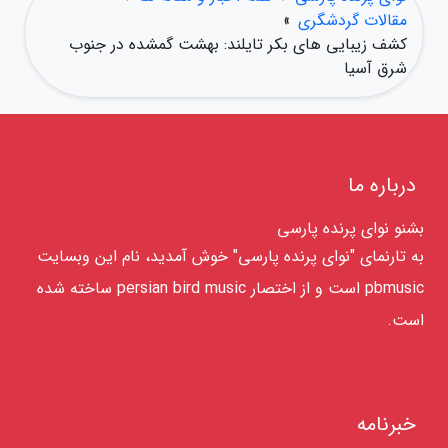
مقالات گردشگری
»
کشف زیبایی های بکر تایلند: بهشت گمشده در جنوب
شرق آسیا
درباره ما
بشنو نوای پرنده پارسی
به تارنمای "نوای پرنده پارسی" خوش آمدید، نام این وبسایت
pbmusic است و از اختصار persian bird music ساخته شده
است.
خبرنامه