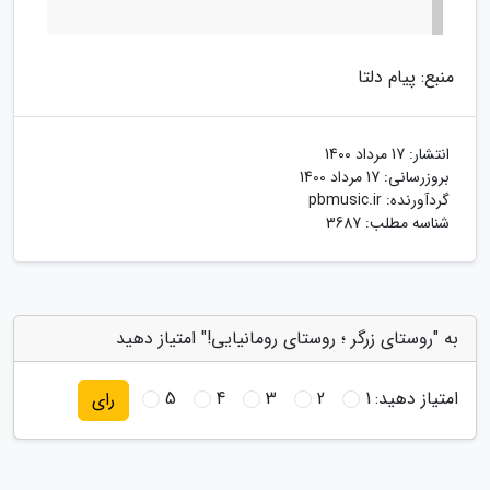
منبع: پیام دلتا
انتشار:
17 مرداد 1400
بروزرسانی:
17 مرداد 1400
گردآورنده:
pbmusic.ir
شناسه مطلب: 3687
به "روستای زرگر ؛ روستای رومانیایی!" امتیاز دهید
امتیاز دهید:
1
2
3
4
5
رای