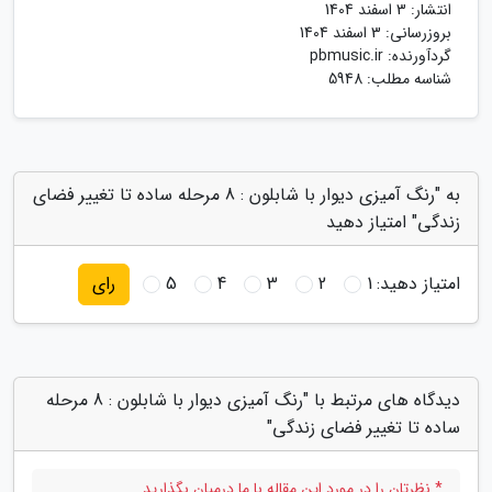
انتشار:
3 اسفند 1404
بروزرسانی:
3 اسفند 1404
گردآورنده:
pbmusic.ir
شناسه مطلب: 5948
به "رنگ آمیزی دیوار با شابلون : 8 مرحله ساده تا تغییر فضای
زندگی" امتیاز دهید
امتیاز دهید:
1
2
3
4
5
رای
دیدگاه های مرتبط با "رنگ آمیزی دیوار با شابلون : 8 مرحله
ساده تا تغییر فضای زندگی"
* نظرتان را در مورد این مقاله با ما درمیان بگذارید