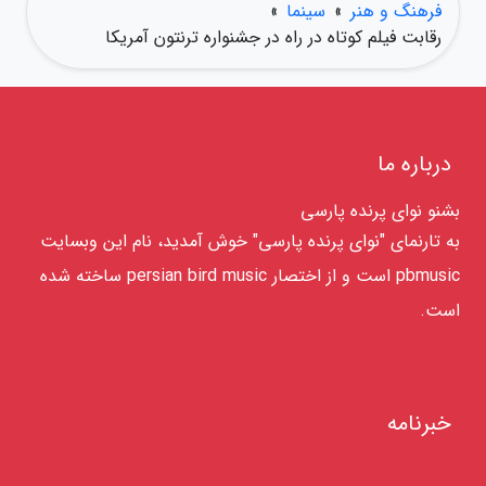
فرهنگ و هنر
»
سینما
»
رقابت فیلم کوتاه در راه در جشنواره ترنتون آمریکا
درباره ما
بشنو نوای پرنده پارسی
به تارنمای "نوای پرنده پارسی" خوش آمدید، نام این وبسایت
pbmusic است و از اختصار persian bird music ساخته شده
است.
خبرنامه