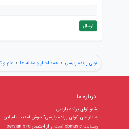
ارسال
نوای پرنده پارسی
»
همه اخبار و مقاله ها
»
علم و ت
درباره ما
بشنو نوای پرنده پارسی
به تارنمای "نوای پرنده پارسی" خوش آمدید، نام این
وبسایت pbmusic است و از اختصار persian bird