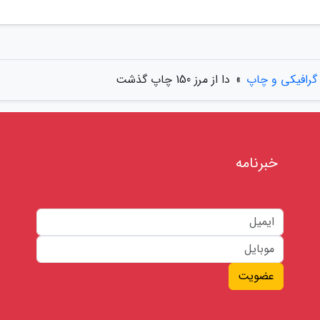
گرافیکی و چاپ
»
دا از مرز 150 چاپ گذشت
خبرنامه
عضویت