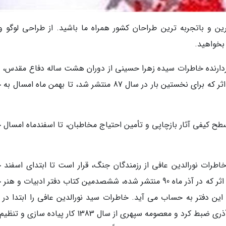
ین و باتجربه ترین طراحان کشور همراه ما باشید. از طراحی لوگو و 
 بخواهید.
ربردارنده خاطرات سیده زهرا حسینی از دوران هشت ساله دفاع مقدس، 
از آثار خواندنی در حوزه ادبیات پایداری است. این اثر که برای نخستین بار در سال 87 منتشر شد، تا بهمن ماه 
ی سطح کیفی آثار بازچاپی و تأمین احتیاج مخاطبان، تا اسفندماه امسال
خاطرات نورالدین عافی از رزمندگان جنگ، قرار است تا ابتدای اسفند 
پنجاه و پنجم این اثر نیز روانه بازار کتاب گردد. این اثر که در آذر ماه 90 منتشر شده، ششصدمین کتاب دفتر ادبیات و
ات اسلامی در 23 سال فعالیت این دفتر به حساب می آید. خاطرات سید نورالدین عافی را ابتدا د
1373، موسی غیور طی 40 ساعت مصاحبه به زبان آذری ضبط کرد و معصومه سپهری از سال 1383 کار پیاده 