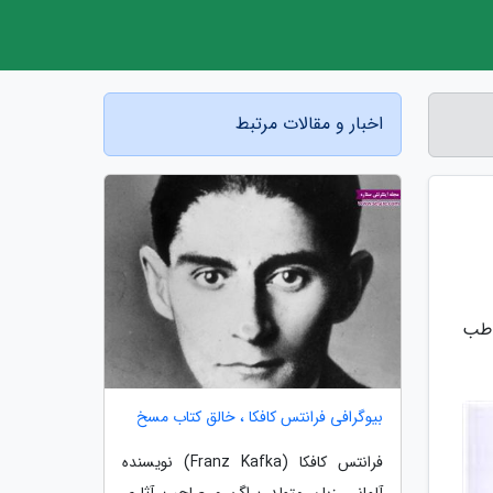
اخبار و مقالات مرتبط
اطب
بیوگرافی فرانتس کافکا ، خالق کتاب مسخ
فرانتس کافکا (Franz Kafka) نویسنده
آلمانی زبان متولد پراگ و صاحب آثاری