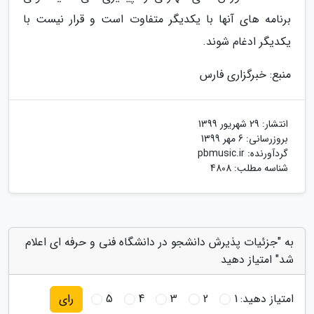
برنامه های آنها با یکدیگر متفاوت است و قرار نیست با
یکدیگر ادغام شوند.
منبع: خبرگزاری فارس
انتشار:
29 شهریور 1399
بروزرسانی:
6 مهر 1399
گردآورنده:
pbmusic.ir
شناسه مطلب: 4808
به "جزئیات پذیرش دانشجو در دانشگاه فنی و حرفه ای اعلام
شد" امتیاز دهید
امتیاز دهید:
1
2
3
4
5
رای