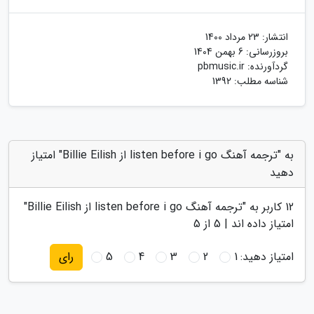
انتشار:
23 مرداد 1400
بروزرسانی:
6 بهمن 1404
گردآورنده:
pbmusic.ir
شناسه مطلب: 1392
به "ترجمه آهنگ listen before i go از Billie Eilish" امتیاز
دهید
12
کاربر به "
ترجمه آهنگ listen before i go از Billie Eilish
"
امتیاز داده اند |
5
از 5
امتیاز دهید:
1
2
3
4
5
رای