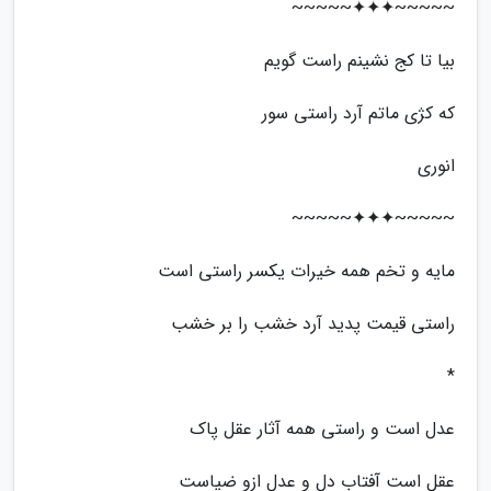
~~~~~✦✦✦~~~~~
بیا تا کج نشینم راست گویم
که کژی ماتم آرد راستی سور
انوری
~~~~~✦✦✦~~~~~
مایه و تخم همه خیرات یکسر راستی است
راستی قیمت پدید آرد خشب را بر خشب
*
عدل است و راستی همه آثار عقل پاک
عقل است آفتاب دل و عدل ازو ضیاست