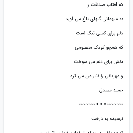
که آفتاب صداقت را
به میهمانی گلهای باغ می آورد
دلم برای کسی تنگ است
که همچو کودک معصومی
دلش برای دلم می سوخت
و مهربانی را نثار من می کرد
حمید مصدق
~~~~~✦✦✦~~~~~
نرسیده به درخت
کوچه باغی ست که از خواب خدا سبزتر است