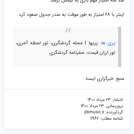
شد سه امتیاز مهم بازی به تیمش برسد.
اینتر با 28 امتیاز به طور موقت به صدر جدول صعود کرد .
پری ها
: پریها | مجله گردشگری، تور لحظه آخری،
تور ارزان قیمت، سفرنامه گردشگری
منبع: خبرگزاری ایسنا
انتشار:
23 مرداد 1400
بروزرسانی:
23 مرداد 1400
گردآورنده:
pbmusic.ir
شناسه مطلب: 2962