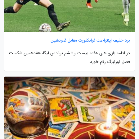
برد خفیف اینتراخت فرانکفورت مقابل قعرنشین
در ادامه بازی های هفته بیست وششم بوندس لیگا، هفدهمین شکست
فصل نورنبرگ رقم خورد.