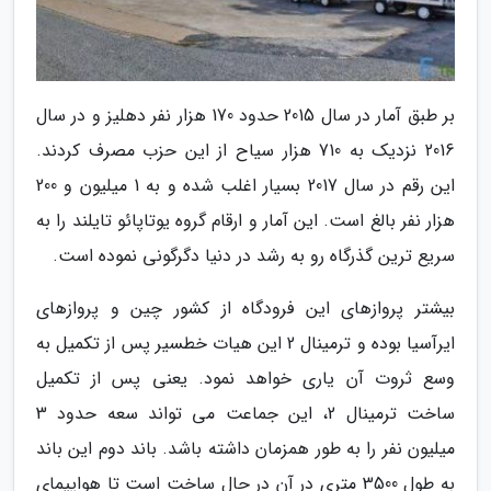
بر طبق آمار در سال 2015 حدود 170 هزار نفر دهلیز و در سال
2016 نزدیک به 710 هزار سیاح از این حزب مصرف کردند.
این رقم در سال 2017 بسیار اغلب شده و به 1 میلیون و 200
هزار نفر بالغ است. این آمار و ارقام گروه یوتاپائو تایلند را به
سریع ترین گذرگاه رو به رشد در دنیا دگرگونی نموده است.
بیشتر پروازهای این فرودگاه از کشور چین و پروازهای
ایرآسیا بوده و ترمینال 2 این هیات خطسیر پس از تکمیل به
وسع ثروت آن یاری خواهد نمود. یعنی پس از تکمیل
ساخت ترمینال 2، این جماعت می تواند سعه حدود 3
میلیون نفر را به طور همزمان داشته باشد. باند دوم این باند
به طول 3500 متری در آن در حال ساخت است تا هواپیمای