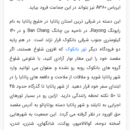
ایرباس A380 نیز بتواند در این جماعت فرود بیاید.
این دسته در شرقی ترین استان پاتایا در خلیج پاتایا به نام
رایونگ Rayong، در ناحیه بن چانگ Ban Chang و در 140
کیلومتری جنوب شرقی بانکوک قرار نژند است. در هم پایه
دو فرودگاه دیگر
تور بانکوک
که افزون شلوغ هستند، اگر
مقصد خود را این مطار نوار آزادی کنید، با شلوغی شلوغ
گروه های بانکوک روبه رو نشده و عنفوان می توانید وارد
شهر پاتایا شوید و ملاقات از ملاحت و دافعه های پاتایا را در
ابتدای سفر خود قرار دهید. از شهر پاتایا تا گذرگاه حدود 45
تا 50 نکته لحظه رانندگی دارید. ازاین رو در بسیار تورهای
اجرایی به تایلند و شهر پاتایا دسته یوتاپائو به آدرس مقصد
حق الورود در نظر گرفته می گردد. این جمعیت به شهرهایی
آمخته دوحه، کوالالامپور، پوکت، شانگهای، شنزن، لندن،