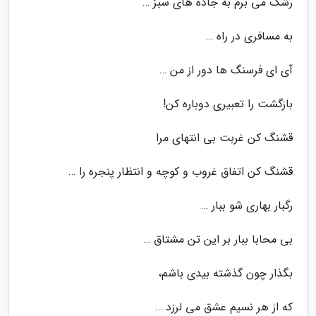
رشک می برم به جاده های سبز …
به مسافری در راه …
آی ای فرسنگ ها دور از من …
بازگشت را تعبیری دوباره کن!
قشنگ کن غربت بی انتهای مرا
قشنگ کن اتفاق غروب و کوچه و انتظار پنجره را …
رگبار بهاری شو ببار …
بی محابا ببار بر این تن مشتاق …
بگذار چون گذشته بیدی باشم،
که از هر نسیم عشق می لرزد …