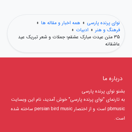
نوای پرنده پارسی
»
همه اخبار و مقاله ها
»
فرهنگ و هنر
»
ادبیات
»
35 متن عیدت مبارک عشقم؛ جملات و شعر تبریک عید
عاشقانه
درباره ما
بشنو نوای پرنده پارسی
به تارنمای "نوای پرنده پارسی" خوش آمدید، نام این وبسایت
pbmusic است و از اختصار persian bird music ساخته شده
است.