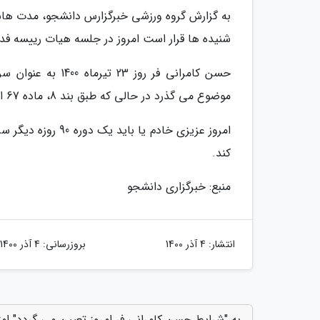
به گزارش گروه ورزشی خبرگزارس دانشجو، مدت هاس
شنیده ها قرار است امروز در جلسه هیات رییسه فدر
موضوع می گذرد در حالی که طبق بند 8، ماده 67 اساسنامه فدراسیون فوتبال، دوره سرپرستی 90 روزه است.
امروز عزیزی خادم ی
کند.
منبع: خبرگزاری دانشجو
انتشار:
4 آذر 1400
بروزرسانی:
4 آذر 1400
به "شرایط حسن کامرانی فر امروز تعیین می گردد" امت