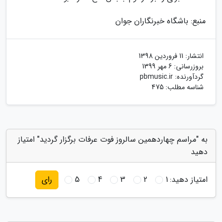
منبع: باشگاه خبرنگاران جوان
انتشار:
11 فروردین 1398
بروزرسانی:
6 مهر 1399
گردآورنده:
pbmusic.ir
شناسه مطلب: 475
به "مراسم چهاردهمین سالروز فوت عرفات برگزار گردید" امتیاز
دهید
امتیاز دهید:
1
2
3
4
5
رای