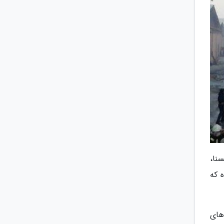
برنگار ایسنا،
 که
کیپ های