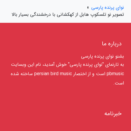
نوای پرنده پارسی
»
تصویر نو تلسکوپ هابل از کهکشانی با درخشندگی بسیار بالا
درباره ما
بشنو نوای پرنده پارسی
به تارنمای "نوای پرنده پارسی" خوش آمدید، نام این وبسایت
pbmusic است و از اختصار persian bird music ساخته شده
است.
خبرنامه