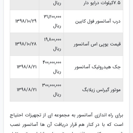
7.5کیلوات درایو دار
ریال
31,200,000
درب آسانسور فول کابین
1398/10/29
ریال
19,800,000
قیمت یوپی اس آسانسور
1398/10/28
ریال
400,000,000
جک هیدرولیک آسانسور
1398/8/21
ریال
300,000,000
موتور گیرلس زیلابگ
1398/8/21
ریال
برای راه اندازی آسانسور به مجموعه ای از تجهیزات احتیاج
است که با در کنار هم قرار دریافت آن ها آسانسور نصب