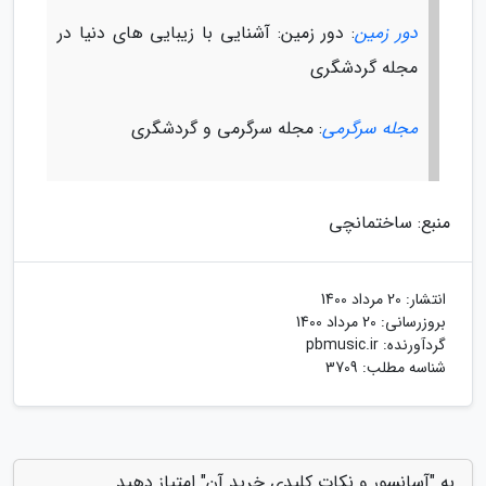
دور زمین
: دور زمین: آشنایی با زیبایی های دنیا در
مجله گردشگری
مجله سرگرمی
: مجله سرگرمی و گردشگری
منبع: ساختمانچی
انتشار:
20 مرداد 1400
بروزرسانی:
20 مرداد 1400
گردآورنده:
pbmusic.ir
شناسه مطلب: 3709
به "آسانسور و نکات کلیدی خرید آن" امتیاز دهید