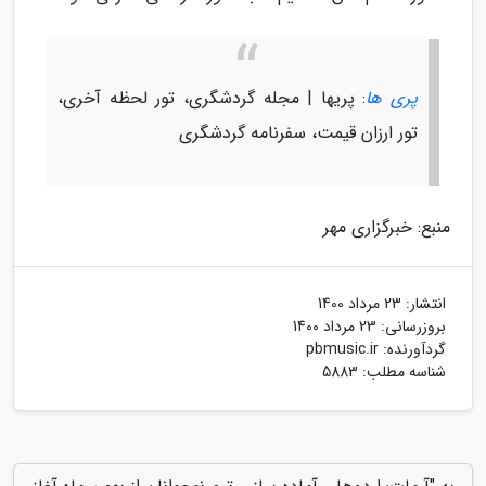
پری ها
: پریها | مجله گردشگری، تور لحظه آخری،
تور ارزان قیمت، سفرنامه گردشگری
منبع: خبرگزاری مهر
انتشار:
23 مرداد 1400
بروزرسانی:
23 مرداد 1400
گردآورنده:
pbmusic.ir
شناسه مطلب: 5883